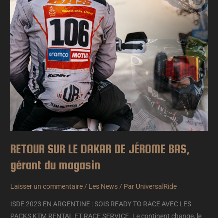
BAS,
gérant
du
magasin
RETOUR SUR LE DAKAR DE JÉROME BAS,
gérant du magasin
Laisser un commentaire
/
Les News
/ Par
UniversalRide
ISDE 2023 EN ARGENTINE : SOIS READY TO RACE AVEC LES
PACKS KTM RENTAL ET RACE SERVICE. Le continent change, le