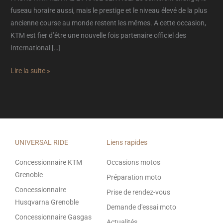
fuseau horaire aussi, mais le prestige et le niveau élevé de la plus
ancienne course au monde restent les mêmes. A cette occasion,
KTM est fier d’être une nouvelle fois partenaire officiel des
International […]
Lire la suite »
UNIVERSAL RIDE
Liens rapides
Concessionnaire KTM
Occasions motos
Grenoble
Préparation moto
Concessionnaire
Prise de rendez-vous
Husqvarna Grenoble
Demande d'essai moto
Concessionnaire Gasgas
Actualités