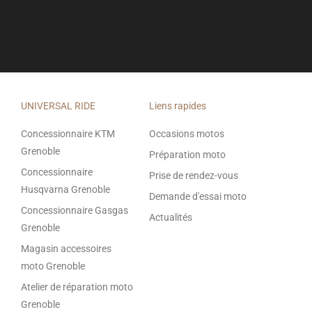
UNIVERSAL RIDE
Liens rapides
Concessionnaire KTM
Occasions motos
Grenoble
Préparation moto
Concessionnaire
Prise de rendez-vous
Husqvarna Grenoble
Demande d'essai moto
Concessionnaire Gasgas
Actualités
Grenoble
Magasin accessoires
moto Grenoble
Atelier de réparation moto
Grenoble