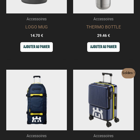
Accessoires
Accessoires
LOGO MUG
THERMO BOTTLE
14.70
€
29.46
€
AJOUTER AU PANIER
AJOUTER AU PANIER
Le
Le
Soldes !
prix
prix
initial
actuel
était :
est :
147.54 €.
132.79 €.
Accessoires
Accessoires