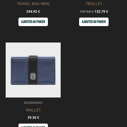
TRAVEL BAG 9800
TROLLEY
244.92
€
147.54
€
132.79
€
AJOUTER AU PANIER
AJOUTER AU PANIER
Accessoires
WALLET
39.30
€