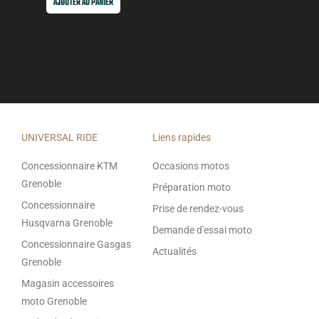
AJOUTER AU PANIER
UNIVERSAL RIDE
Liens rapides
Concessionnaire KTM
Occasions motos
Grenoble
Préparation moto
Concessionnaire
Prise de rendez-vous
Husqvarna Grenoble
Demande d'essai moto
Concessionnaire Gasgas
Actualités
Grenoble
Magasin accessoires
moto Grenoble