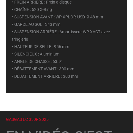
• FREIN ARRIÈRE : Frein à disque
• CHAÎNE : 520 X-Ring
• SUSPENSION AVANT : WP XPLOR-USD, Ø 48 mm
• GARDE AU SOL : 343 mm
• SUSPENSION ARRIÈRE : Amortisseur WP XACT avec
tringlerie
• HAUTEUR DE SELLE : 956 mm
• SILENCIEUX : Aluminium
• ANGLE DE CHASSE : 63.9°
• DÉBATTEMENT AVANT : 300 mm
• DÉBATTEMENT ARRIÈRE : 300 mm
GASGAS EC 350F 2025