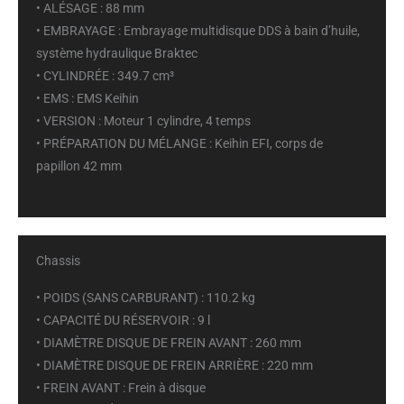
• ALÉSAGE : 88 mm
• EMBRAYAGE : Embrayage multidisque DDS à bain d’huile,
système hydraulique Braktec
• CYLINDRÉE : 349.7 cm³
• EMS :
EMS Keihin
• VERSION :
Moteur 1 cylindre, 4 temps
• PRÉPARATION DU MÉLANGE : Keihin EFI, corps de
papillon 42 mm
Chassis
• POIDS (SANS CARBURANT) : 110.2 kg
• CAPACITÉ DU RÉSERVOIR : 9 l
• DIAMÈTRE DISQUE DE FREIN AVANT : 260 mm
• DIAMÈTRE DISQUE DE FREIN ARRIÈRE : 220 mm
• FREIN AVANT : Frein à disque