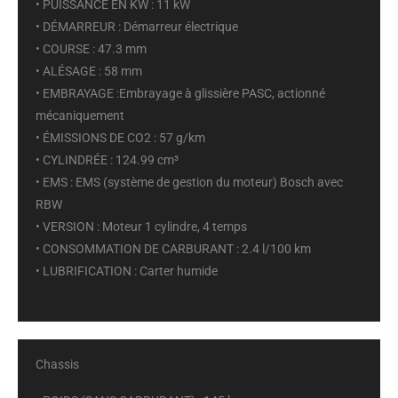
• PUISSANCE EN KW : 11 kW
• DÉMARREUR : Démarreur électrique
• COURSE : 47.3 mm
• ALÉSAGE : 58 mm
• EMBRAYAGE :Embrayage à glissière PASC, actionné
mécaniquement
• ÉMISSIONS DE CO2 : 57 g/km
• CYLINDRÉE : 124.99 cm³
• EMS : EMS (système de gestion du moteur) Bosch avec
RBW
• VERSION : Moteur 1 cylindre, 4 temps
• CONSOMMATION DE CARBURANT : 2.4 l/100 km
• LUBRIFICATION : Carter humide
Chassis