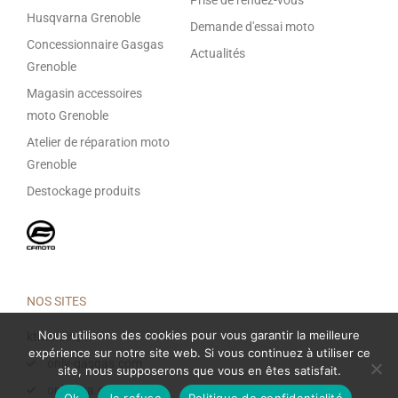
Husqvarna Grenoble
Demande d'essai moto
Concessionnaire Gasgas
Actualités
Grenoble
Magasin accessoires
moto Grenoble
Atelier de réparation moto
Grenoble
Destockage produits
NOS SITES
Nous utilisons des cookies pour vous garantir la meilleure
ktmonline.fr
expérience sur notre site web. Si vous continuez à utiliser ce
only-gasgas.com
site, nous supposerons que vous en êtes satisfait.
only-hva.com
Ok
Je refuse
Politique de confidentialité