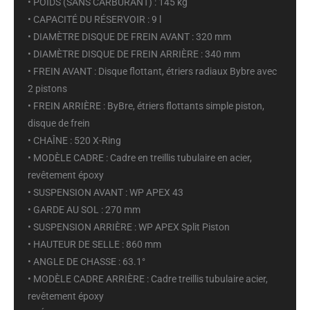
• POIDS (SANS CARBURANT) : 145 kg
• CAPACITÉ DU RÉSERVOIR : 9 l
• DIAMÈTRE DISQUE DE FREIN AVANT : 320 mm
• DIAMÈTRE DISQUE DE FREIN ARRIÈRE : 340 mm
• FREIN AVANT : Disque flottant, étriers radiaux Bybre avec
2 pistons
• FREIN ARRIÈRE : ByBre, étriers flottants simple piston,
disque de frein
• CHAÎNE : 520 X-Ring
• MODÈLE CADRE : Cadre en treillis tubulaire en acier,
revêtement époxy
• SUSPENSION AVANT : WP APEX 43
• GARDE AU SOL : 270 mm
• SUSPENSION ARRIÈRE : WP APEX Split Piston
• HAUTEUR DE SELLE : 860 mm
• ANGLE DE CHASSE : 63.1°
• MODÈLE CADRE ARRIÈRE : Cadre treillis tubulaire acier,
revêtement époxy