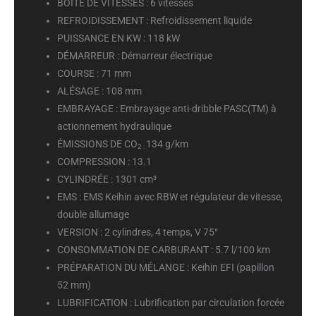
BOÎTE DE VITESSES :
6 vitesses
REFROIDISSEMENT :
Refroidissement liquide
PUISSANCE EN KW :
118 kW
DÉMARREUR :
Démarreur électrique
COURSE :
71 mm
ALÉSAGE :
108 mm
EMBRAYAGE :
Embrayage anti-dribble PASC(TM) à
actionnement hydraulique
ÉMISSIONS DE CO
134 g/km
2 :
COMPRESSION :
13.1
CYLINDRÉE :
1301 cm³
EMS :
EMS Keihin avec RBW et régulateur de vitesse,
double allumage
VERSION :
2 cylindres, 4 temps, V 75°
CONSOMMATION DE CARBURANT :
5.7 l/100 km
PRÉPARATION DU MÉLANGE :
Keihin EFI (papillon
52 mm)
LUBRIFICATION :
Lubrification par circulation forcée