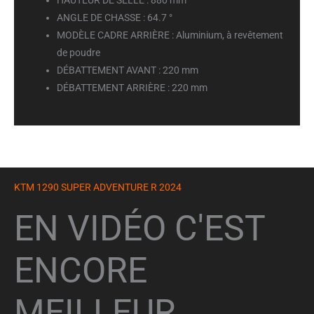
HAUTEUR DE SELLE :
880 mm
ANGLE DE CHASSE :
64.7 °
MODÈLE CADRE ARRIÈRE :
Aluminium, à revêtement
de poudre
DÉBATTEMENT AVANT :
220 mm
DÉBATTEMENT ARRIÈRE :
220 mm
KTM 1290 SUPER ADVENTURE R 2024
EN VIDÉO C'EST
ENCORE
MEILLEUR