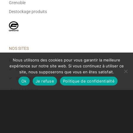
Grenoble
Destockage produits
NOS SITES
Nous utilisons des cookies pour vous garantir la meilleure
ktmonline.fr
expérience sur notre site web. Si vous continuez à utiliser ce
only-gasgas.com
site, nous supposerons que vous en êtes satisfait.
only-hva.com
Ok
Je refuse
Politique de confidentialité
Email Address*