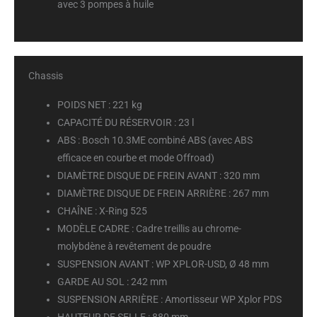
avec 3 pompes à huile
Chassis
POIDS NET :
221 kg
CAPACITÉ DU RÉSERVOIR :
23 l
ABS :
Bosch 10.3ME combiné ABS (avec ABS
efficace en courbe et mode Offroad)
DIAMÈTRE DISQUE DE FREIN AVANT :
320 mm
DIAMÈTRE DISQUE DE FREIN ARRIÈRE :
267 mm
CHAÎNE :
X-Ring 525
MODÈLE CADRE :
Cadre treillis au chrome-
molybdène à revêtement de poudre
SUSPENSION AVANT :
WP XPLOR-USD, Ø 48 mm
GARDE AU SOL :
242 mm
SUSPENSION ARRIÈRE :
Amortisseur WP Xplor PDS