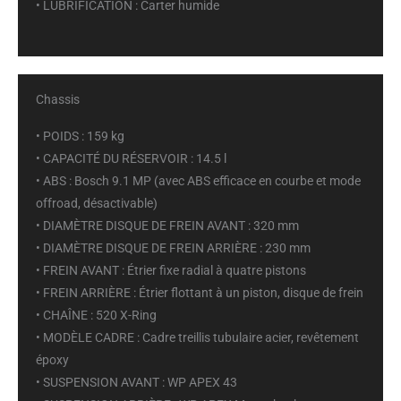
• LUBRIFICATION : Carter humide
Chassis
• POIDS : 159 kg
• CAPACITÉ DU RÉSERVOIR : 14.5 l
• ABS : Bosch 9.1 MP (avec ABS efficace en courbe et mode
offroad, désactivable)
• DIAMÈTRE DISQUE DE FREIN AVANT : 320 mm
• DIAMÈTRE DISQUE DE FREIN ARRIÈRE : 230 mm
• FREIN AVANT : Étrier fixe radial à quatre pistons
• FREIN ARRIÈRE : Étrier flottant à un piston, disque de frein
• CHAÎNE : 520 X-Ring
• MODÈLE CADRE : Cadre treillis tubulaire acier, revêtement
époxy
• SUSPENSION AVANT : WP APEX 43