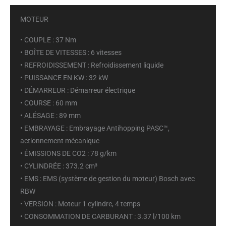
MOTEUR
• COUPLE : 37 Nm
• BOÎTE DE VITESSES : 6 vitesses
• REFROIDISSEMENT : Refroidissement liquide
• PUISSANCE EN KW : 32 kW
• DÉMARREUR : Démarreur électrique
• COURSE : 60 mm
• ALÉSAGE : 89 mm
• EMBRAYAGE : Embrayage Antihopping PASC™,
actionnement mécanique
• ÉMISSIONS DE CO2 : 78 g/km
• CYLINDRÉE : 373.2 cm³
• EMS : EMS (système de gestion du moteur) Bosch avec
RBW
• VERSION : Moteur 1 cylindre, 4 temps
• CONSOMMATION DE CARBURANT : 3.37 l/100 km