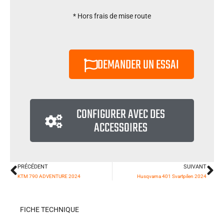
* Hors frais de mise route
DEMANDER UN ESSAI
CONFIGURER AVEC DES
ACCESSOIRES
PRÉCÉDENT
SUIVANT
Précédent
Su
KTM 790 ADVENTURE 2024
Husqvarna 401 Svartpilen 2024
FICHE TECHNIQUE