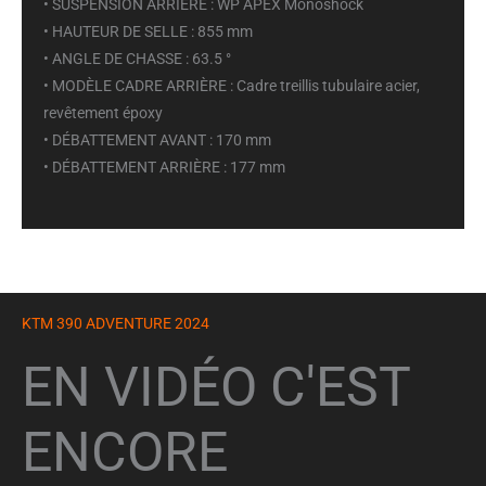
• SUSPENSION ARRIÈRE : WP APEX Monoshock
• HAUTEUR DE SELLE : 855 mm
• ANGLE DE CHASSE : 63.5 °
• MODÈLE CADRE ARRIÈRE : Cadre treillis tubulaire acier,
revêtement époxy
• DÉBATTEMENT AVANT : 170 mm
• DÉBATTEMENT ARRIÈRE : 177 mm
KTM 390 ADVENTURE 2024
EN VIDÉO C'EST
ENCORE