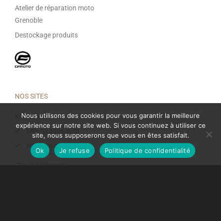
Atelier de réparation moto
Grenoble
Destockage produits
NOS SITES
Nous utilisons des cookies pour vous garantir la meilleure
ktmonline.fr
expérience sur notre site web. Si vous continuez à utiliser ce
only-gasgas.com
site, nous supposerons que vous en êtes satisfait.
only-hva.com
Ok
Je refuse
Politique de confidentialité
Email Address*