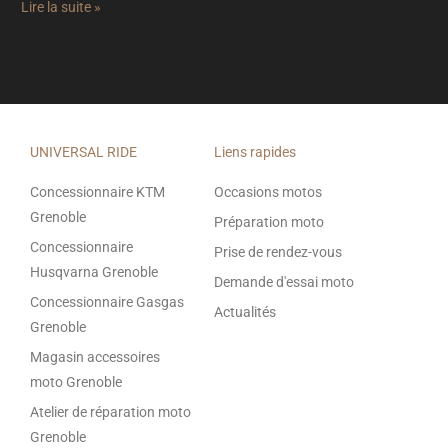
Lire la suite »
UNIVERSAL RIDE
Liens rapides
Concessionnaire KTM
Occasions motos
Grenoble
Préparation moto
Concessionnaire
Prise de rendez-vous
Husqvarna Grenoble
Demande d'essai moto
Concessionnaire Gasgas
Actualités
Grenoble
Magasin accessoires
moto Grenoble
Atelier de réparation moto
Grenoble