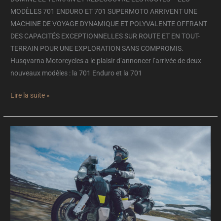
ARRIVENT
MODÈLES 701 ENDURO ET 701 SUPERMOTO ARRIVENT UNE
MACHINE DE VOYAGE DYNAMIQUE ET POLYVALENTE OFFRANT
DES CAPACITÉS EXCEPTIONNELLES SUR ROUTE ET EN TOUT-
TERRAIN POUR UNE EXPLORATION SANS COMPROMIS.
Husqvarna Motorcycles a le plaisir d’annoncer l’arrivée de deux
nouveaux modèles : la 701 Enduro et la 701
Lire la suite »
NOUVEAUTÉ
:
HUSQVARNA
MOTORCYCLES
LÈVE
LE
VOILE
SUR