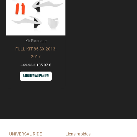
Kit Plastique
FULL KIT 85 SX 2013-
2017
169.96
€
135.97
€
AJOUTER AU PANIER
UNIVERSAL RIDE
Liens rapides