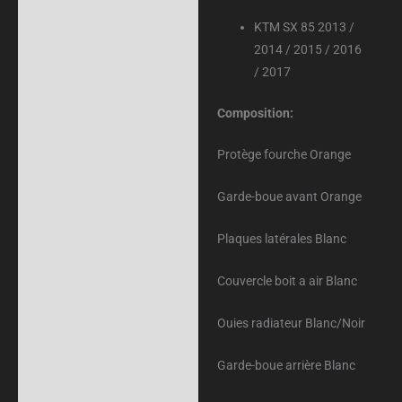
KTM SX 85 2013 /
2014 / 2015 / 2016
/ 2017
Composition:
Protège fourche Orange
Garde-boue avant Orange
Plaques latérales Blanc
Couvercle boit a air Blanc
Ouies radiateur Blanc/Noir
Garde-boue arrière Blanc