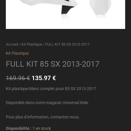
Accueil
/
Kit Plastique
/ FULL KIT 85 SX 2013-2017
Kit Plastique
FULL KIT 85 SX 2013-2017
169.96
€
135.97
€
Kit plastique blanc complet pour
85 SX 2013-2017
Disponible dans notre magasin
Universal
Ride.
Pour plus d’information, contactez-nous.
Disponibilité :
1 en stock