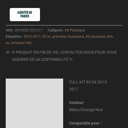
AJOUTER AU
PANIER
UGS :
0016902.553.017
Catégorie :
Kit Plastique
Étiquettes :
2013-2017
,
85 sx
,
grenoble
,
husqvarna
,
Kit plastique
,
ktm
,
sx
,
universal ride
!!! PRODUIT EN FIN DE VIE, CONTACTER NOUS POUR VOUS
ASSURER DE SA DISPONIBILITÉ !!!
FULL KIT 85 SX 2013-
Description
2017
Informations
complémentaires
Couleur:
Blanc/Orange/Noir
Avis (0)
Compatible pour :