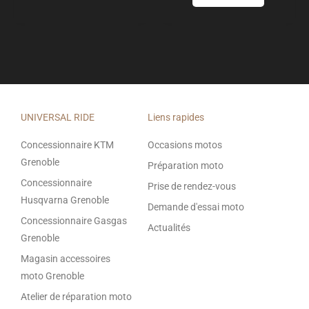
du
produit
UNIVERSAL RIDE
Liens rapides
Concessionnaire KTM
Occasions motos
Grenoble
Préparation moto
Concessionnaire
Prise de rendez-vous
Husqvarna Grenoble
Demande d'essai moto
Concessionnaire Gasgas
Actualités
Grenoble
Magasin accessoires
moto Grenoble
Atelier de réparation moto