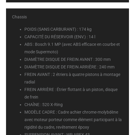
Chassis
POIDS (SANS CARBURANT) :
174 kg
CAPACITÉ DU RÉSERVOIR (ENV.) :
14 l
ABS :
Bosch 9.1 MP (avec ABS efficace en courbe et
mode Supermoto)
DIAMÈTRE DISQUE DE FREIN AVANT :
300 mm
DIAMÈTRE DISQUE DE FREIN ARRIÈRE :
240 mm
FREIN AVANT :
2 étriers à quatre pistons à montage
radial
FREIN ARRIÈRE :
Étrier flottant à un piston, disque
de frein
CHAÎNE :
520 X-Ring
MODÈLE CADRE :
Cadre achier chrome-molybdène
avec moteur porteur comme élément participant à la
rigidité du cadre, revêtement époxy
SUSPENSION AVANT :
WP APEX 43