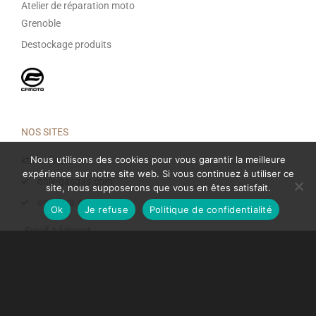
Atelier de réparation moto
Grenoble
Destockage produits
NOS SITES
Nous utilisons des cookies pour vous garantir la meilleure
ktmonline.fr
expérience sur notre site web. Si vous continuez à utiliser ce
only-gasgas.com
site, nous supposerons que vous en êtes satisfait.
only-hva.com
Ok
Je refuse
Politique de confidentialité
Email Address*