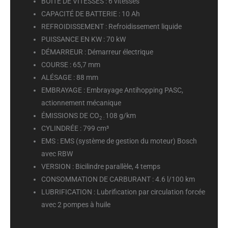
BOÎTE DE VITESSES :
6 vitesses
CAPACITÉ DE BATTERIE :
10 Ah
REFROIDISSEMENT :
Refroidissement liquide
PUISSANCE EN KW :
70 kW
DÉMARREUR :
Démarreur électrique
COURSE :
65,7 mm
ALÉSAGE :
88 mm
EMBRAYAGE :
Embrayage Antihopping PASC,
actionnement mécanique
ÉMISSIONS DE CO
108 g/km
2 :
CYLINDRÉE :
799 cm³
EMS :
EMS (système de gestion du moteur) Bosch
avec RBW
VERSION :
Bicilindre parallèle, 4 temps
CONSOMMATION DE CARBURANT :
4.6 l/100 km
LUBRIFICATION :
Lubrification par circulation forcée
avec 2 pompes à huile