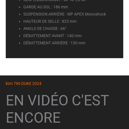
GARDE AU SOL :
186 mm
SUSPENSION ARRIÈRE :
WP APEX Monoshock
HAUTEUR DE SELLE :
825 mm
ANGLE DE CHASSE :
66°
DÉBATTEMENT AVANT :
140 mm
DÉBATTEMENT ARRIÈRE :
150 mm
ktm 790 DUKE 2024
EN VIDÉO C'EST
ENCORE