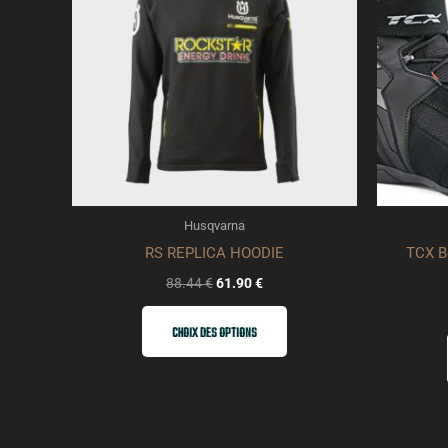
plusieurs
variations.
Les
options
peuvent
être
choisies
sur
Husqvarna
la
RS REPLICA HOODIE
TCX B
page
88.44
€
61.90
€
du
produit
CHOIX DES OPTIONS