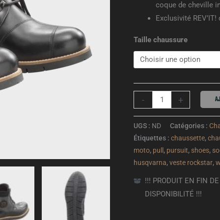
coque de cheville i
Exclusivité REV’IT
Taille chaussure
AJ
-
+
UGS :
ND
Catégories :
Ch
Étiquettes :
chaussette
,
cha
moto
,
pull
,
pursuit
,
shoes
,
so
husqvarna
,
veste rockstar
,
w
!!! PRODUIT EN FIN 
DISPONIBILITÉ !!!