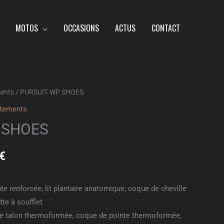
MOTOS
OCCASIONS
ACTUS
CONTACT
ents
/ PURSUIT WP SHOES
Le
tements
prix
 SHOES
actuel
€
est :
€.
157.35 €.
te renforcée, lit plantaire anatomique, coque de cheville
te à soufflet
e talon thermoformée, coque de pointe thermoformée,