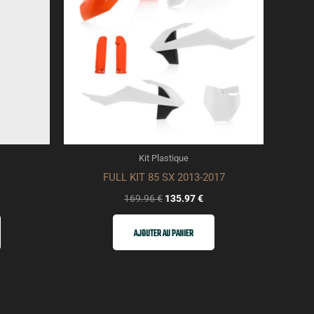
Kit Plastique
FULL KIT 85 SX 2013-2017
169.96
€
135.97
€
AJOUTER AU PANIER