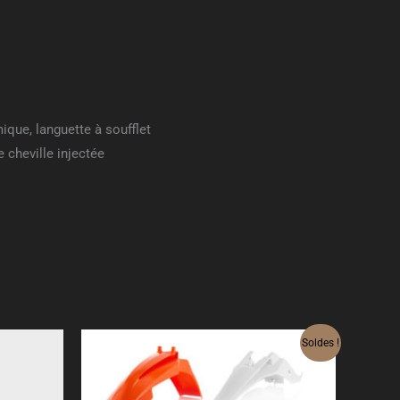
ique, languette à soufflet
cheville injectée
Le
Le
Soldes !
prix
prix
initial
actuel
était :
est :
169.96 €.
135.97 €.