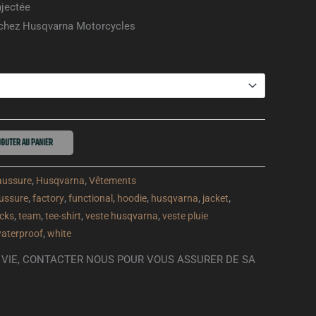
njectée
! chez Husqvarna Motorcycles
OUTER AU PANIER
aussure
,
Husqvarna
,
Vêtements
ussure
,
factory
,
functional
,
hoodie
,
husqvarna
,
jacket
,
cks
,
team
,
tee-shirt
,
veste husqvarna
,
veste pluie
aterproof
,
white
DE VIE, CONTACTER NOUS POUR VOUS ASSURER DE SA