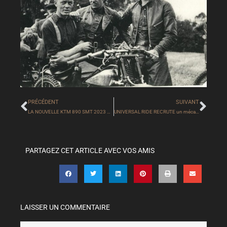
PRÉCÉDENT
SUIVANT
Précédent
Sui
LA NOUVELLE KTM 890 SMT 2023 ARRIVE !
UNIVERSAL RIDE RECRUTE un mécanicien moto
PARTAGEZ CET ARTICLE AVEC VOS AMIS
LAISSER UN COMMENTAIRE