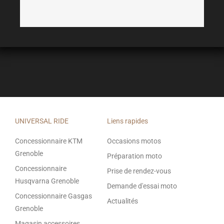
UNIVERSAL RIDE
Liens rapides
Concessionnaire KTM
Occasions motos
Grenoble
Préparation moto
Concessionnaire
Prise de rendez-vous
Husqvarna Grenoble
Demande d'essai moto
Concessionnaire Gasgas
Actualités
Grenoble
Magasin accessoires