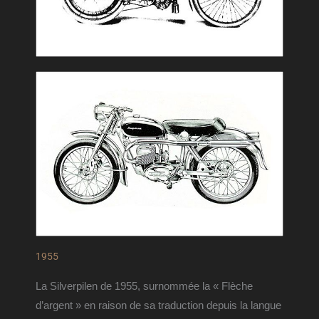
1955
La Silverpilen de 1955, surnommée la « Flèche 
d’argent » en raison de sa traduction depuis la langue 