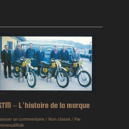
KTM
–
’histoire
e
a
arque
KTM – L’histoire de la marque
aisser un commentaire
/
Non classé
/ Par
niversalRide