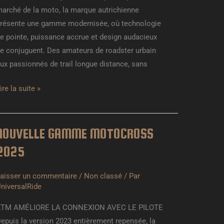
arché de la moto, la marque autrichienne
résente une gamme modernisée, où technologie
e pointe, puissance accrue et design audacieux
e conjuguent. Des amateurs de roadster urbain
ux passionnés de trail longue distance, sans
ire la suite »
NOUVELLE GAMME MOTOCROSS
NOUVELLE
GAMME
2025
MOTOCROSS
025
aisser un commentaire
/
Non classé
/ Par
niversalRide
KTM AMÉLIORE LA CONNEXION AVEC LE PILOTE
epuis la version 2023 entièrement repensée, la