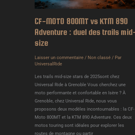
:
duel
des
CF-MOTO 800MT vs KTM 890
trails
Adventure : duel des trails mid
mid-
size
size
Laisser un commentaire
/
Non classé
/ Par
UniversalRide
Les trails mid-size stars de 2025sont chez
Universal Ride à Grenoble Vous cherchez une
moto performante et confortable en Isère ? À
Grenoble, chez Universal Ride, nous vous
proposons deux modèles incontournables : la CF-
Moto 800MT et la KTM 890 Adventure. Ces deux
motos touring sont idéales pour explorer les
routes de montagne ou partir