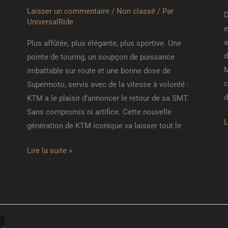
Laisser un commentaire
/
Non classé
/ Par
D
UniversalRide
e
a
Plus affûtée, plus élégante, plus sportive. Une
d
pointe de touring, un soupçon de puissance
M
imbattable sur route et une bonne dose de
c
Supermoto, servis avec de la vitesse à volonté :
d
KTM a le plaisir d’annoncer le retour de sa SMT.
Sans compromis ni artifice. Cette nouvelle
L
génération de KTM iconique va laisser tout le
Lire la suite »