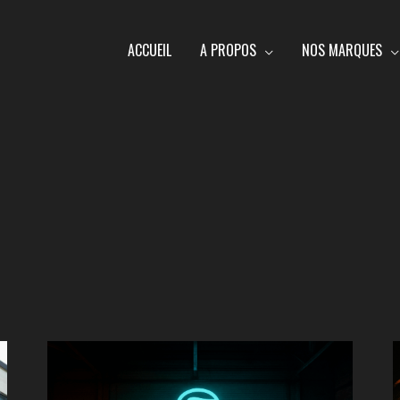
ACCUEIL
A PROPOS
NOS MARQUES
CF-
Moto
2