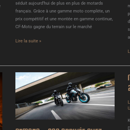
séduit aujourd’hui de plus en plus de motards
é
m
français. Grâce à une gamme moto complète, un
p
prix compétitif et une montée en gamme continue,
d
CF-Moto gagne du terrain sur le marché
s
a
Lire la suite »
L
CFMOTO
–
SON
ARRIVÉE
2
L
CHEZ
U
UNIVERSAL
RIDE
D