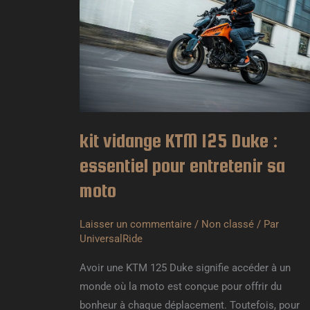
KTM
125
Duke
:
essentiel
pour
entretenir
sa
kit vidange KTM 125 Duke :
moto
essentiel pour entretenir sa
moto
Laisser un commentaire
/
Non classé
/ Par
UniversalRide
Avoir une KTM 125 Duke signifie accéder à un
monde où la moto est conçue pour offrir du
bonheur à chaque déplacement. Toutefois, pour