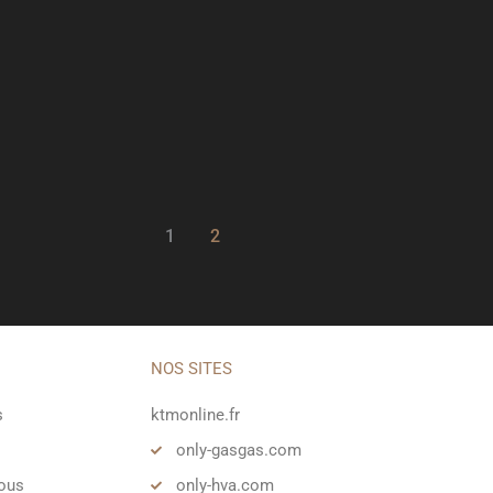
1
2
NOS SITES
s
ktmonline.fr
o
only-gasgas.com
vous
only-hva.com