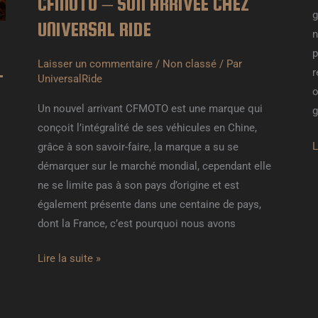
CFMOTO – SON ARRIVÉE CHEZ
g
UNIVERSAL RIDE
n
p
Laisser un commentaire
/
Non classé
/ Par
-
r
UniversalRide
o
Un nouvel arrivant CFMOTO est une marque qui
conçoit l’intégralité de ses véhicules en Chine,
L
grâce à son savoir-faire, la marque a su se
démarquer sur le marché mondial, cependant elle
ne se limite pas à son pays d’origine et est
également présente dans une centaine de pays,
dont la France, c’est pourquoi nous avons
Lire la suite »