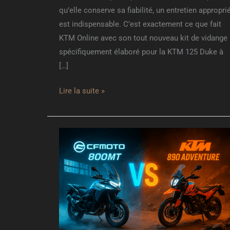
qu’elle conserve sa fiabilité, un entretien appropri
est indispensable. C’est exactement ce que fait
KTM Online avec son tout nouveau kit de vidange
spécifiquement élaboré pour la KTM 125 Duke à
[…]
Lire la suite »
CF-
MOTO
800MT
vs
KTM
890
Adventure