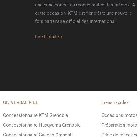
ancienne course au monde restent les mêmes. A
cette occasion, KTM est fier d’être une nouvelle
fois partenaire officiel des International
Lire la suite »
UNIVERSAL RIDE
Liens rapides
Concessionnaire KTM Grenoble
Occasions moto
Concessionnaire Husqvarna Grenoble
Préparation mot
Concessionnaire Gasgas Grenoble
Prise de rendez-