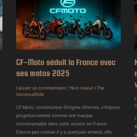
séduit
:
la
D
France
l
avec
m
ses
q
motos
v
2025
v
f
CF-Moto séduit la France avec
v
ses motos 2025
Laisser un commentaire
/
Non classé
/ Par
UniversalRide
L
U
CF-Moto, constructeur d’origine chinoise, s’impose
progressivement comme une marque
L
incontournable dans cette univers en France.
K
Encore peu connue il y a quelques années, elle
m