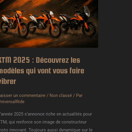
écouvrez
es
odèles
ui
ont
ous
aire
KTM 2025 : Découvrez les
ibrer
modèles qui vont vous faire
vibrer
aisser un commentaire
/
Non classé
/ Par
niversalRide
’année 2025 s’annonce riche en actualités pour
TM, qui renforce son image de constructeur
oto innovant. Toujours aussi dynamique sur le