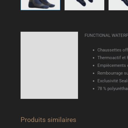
FUNCTIONAL WATERP
Description
Informations
Chaussettes of
complémentaires
Thermoactif et 
Empiècements e
Avis (0)
Rembourrage sup
Exclusivité Sea
78 % polyuréthan
Produits similaires