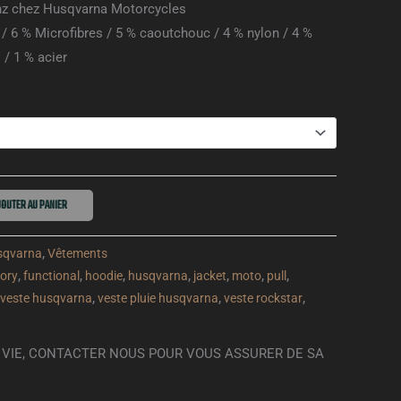
inz chez Husqvarna Motorcycles
/ 6 % Microfibres / 5 % caoutchouc / 4 % nylon / 4 %
 / 1 % acier
OUTER AU PANIER
sqvarna
,
Vêtements
tory
,
functional
,
hoodie
,
husqvarna
,
jacket
,
moto
,
pull
,
veste husqvarna
,
veste pluie husqvarna
,
veste rockstar
,
DE VIE, CONTACTER NOUS POUR VOUS ASSURER DE SA