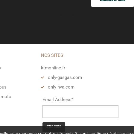
NOS SITES
s
ktmonline.fr
o
only-gasgas.com
vous
only-hva.com
 moto
Email Address*
eilleure expérience sur notre site web. Si vous continuez à utiliser ce