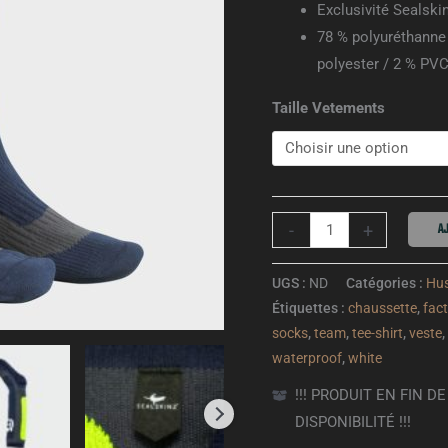
Exclusivité Sealsk
78 % polyuréthanne 
polyester / 2 % PVC
Taille Vetements
AJ
-
+
UGS :
ND
Catégories :
Hu
Étiquettes :
chaussette
,
fac
socks
,
team
,
tee-shirt
,
veste
,
waterproof
,
white
!!! PRODUIT EN FIN 
DISPONIBILITÉ !!!