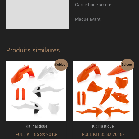
Garde-boue arrière
Plaque avant
Produits similaires
Le
Le
Le
Le
Soldes !
Soldes !
prix
prix
prix
prix
initial
actuel
initial
actuel
était :
est :
était :
est :
169.96 €.
135.97 €.
149.95 €.
119.96 €.
Kit Plastique
Kit Plastique
FULL KIT 85 SX 2013-
FULL KIT 85 SX 2018-