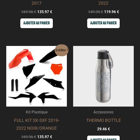
2017
2022
169.96
€
135.97
€
149.95
€
119.96
€
AJOUTER AU PANIER
AJOUTER AU PANIER
Le
Le
Soldes !
prix
prix
initial
actuel
était :
est :
169.96 €.
135.97 €.
Kit Plastique
Accessoires
FULL KIT SX-SXF 2019-
THERMO BOTTLE
2022 NOIR/ORANGE
29.46
€
169.96
€
135.97
€