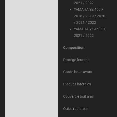
2021 / 2022
YAMAHA YZ 450 F
2018 / 2019 / 2020
/ 2021 / 2022
YAMAHA YZ 450 FX
2021 / 2022
Composition:
Protège fourche
Garde-boue avant
Plaques latérales
Couvercle boit a air
Ouies radiateur