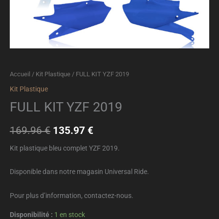
Accueil
/
Kit Plastique
/ FULL KIT YZF 2019
Kit Plastique
FULL KIT YZF 2019
169.96
€
135.97
€
Kit plastique bleu complet YZF 2019.
Disponible dans notre magasin Universal Ride.
Pour plus d’information, contactez-nous.
Disponibilité :
1 en stock