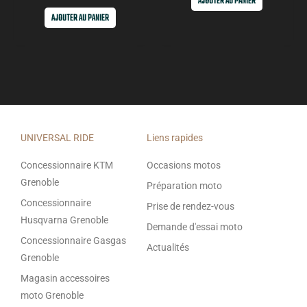
AJOUTER AU PANIER
AJOUTER AU PANIER
UNIVERSAL RIDE
Liens rapides
Concessionnaire KTM
Occasions motos
Grenoble
Préparation moto
Concessionnaire
Prise de rendez-vous
Husqvarna Grenoble
Demande d'essai moto
Concessionnaire Gasgas
Actualités
Grenoble
Magasin accessoires
moto Grenoble