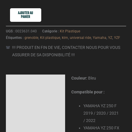
AJOUTER AU
PANIER
UGS :
0023631.040
Catégorie :
Kit Plastique
Étiquettes :
grenoble
,
Kit plastique
,
ktm
,
universal ride
,
Yamaha
,
YZ
,
YZF
!!! PRODUIT EN FIN DE VIE, CONTACTER NOUS POUR VOUS
ASSURER DE SA DISPONIBILITÉ !!!
Couleur:
Bleu
Description
Informations
Compatible pour :
complémentaires
YAMAHA YZ 250 F
Avis (0)
2019 / 2020 / 2021
/ 2022
YAMAHA YZ 250 FX